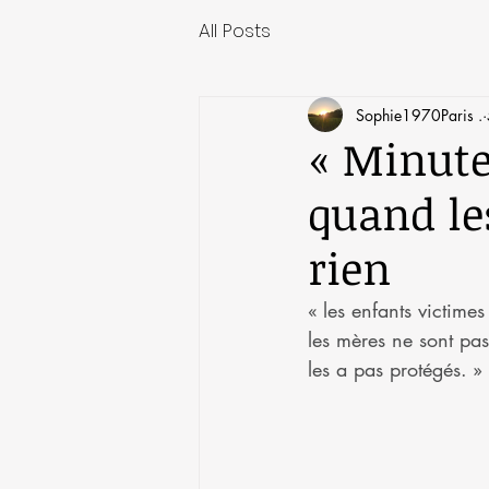
All Posts
Sophie1970Paris .
« Minute 
quand le
rien
« les enfants victime
les mères ne sont pas
les a pas protégés. »