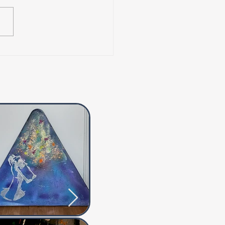
 a tracé seul son chemin
les abandons en
agne, une forme de
ence conjugale