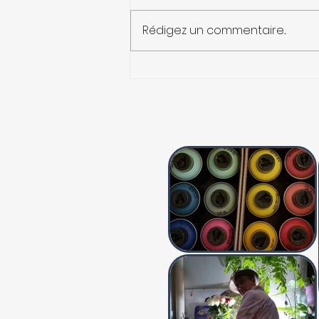
Rédigez un commentaire...
Le concept d’ « incestuel » a
été mis en lumière par
Paul-Claude Racamier dans
les années 1980-1990 :
psychose dans la famille. (
Cairn Edition )