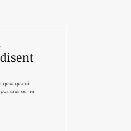
u
disent
atiques quand 
 pas crus ou ne 